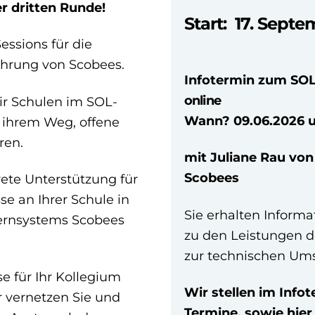
r dritten Runde!
Start: 17. Sept
essions für die
ührung von Scobees.
Infotermin zum SO
online
r Schulen im SOL-
Wann?
09.06.2026 
f ihrem Weg, offene
ren.
mit Juliane Rau vo
Scobees
ete Unterstützung für
se an Ihrer Schule in
Sie erhalten Inform
ernsystems Scobees
zu den Leistungen 
zur technischen Ums
 für Ihr Kollegium
Wir stellen
im Info
r vernetzen Sie und
Termine, sowie hier