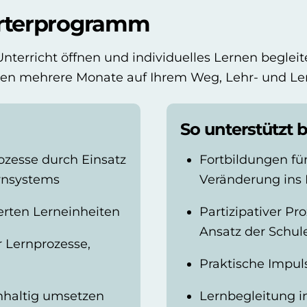
arterprogramm
 Unterricht öffnen und individuelles Lernen begleit
en mehrere Monate auf Ihrem Weg, Lehr- und Ler
So unterstützt
zesse durch Einsatz
Fortbildungen fü
ernsystems
Veränderung ins 
erten Lerneinheiten
Partizipativer P
Ansatz der Schul
r Lernprozesse,
Praktische Impul
chhaltig umsetzen
Lernbegleitung i