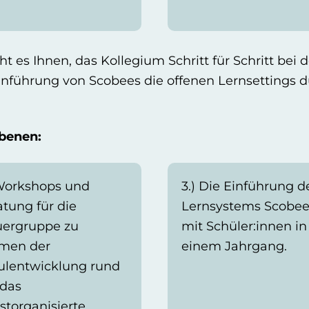
es Ihnen, das Kollegium Schritt für Schritt bei 
ührung von Scobees die offenen Lernsettings du
Ebenen:
 Workshops und
3.) Die Einführung d
atung für die
Lernsystems Scobee
uergruppe zu
mit Schüler:innen in
men der
einem Jahrgang.
ulentwicklung rund
das
storganisierte