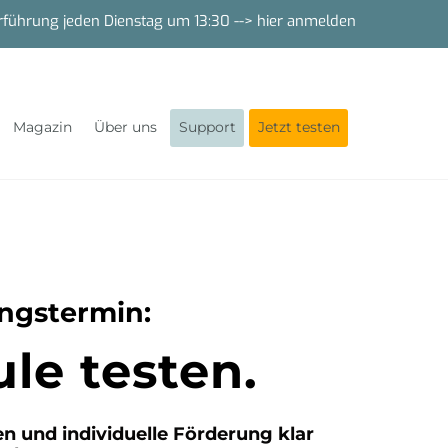
rführung jeden Dienstag um 13:30
--> hier anmelden
Magazin
Über uns
Support
Jetzt testen
ungstermin:
le testen.
n und individuelle Förderung klar