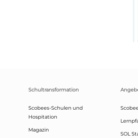
Schultransformation
Angeb
Scobees-Schulen und
Scobee
Hospitation
Lernpf
Magazin
SOL St